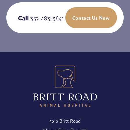
Call
352-483-3641
Contact Us Now
5010 Britt Road
Mount Dora, FL 32757